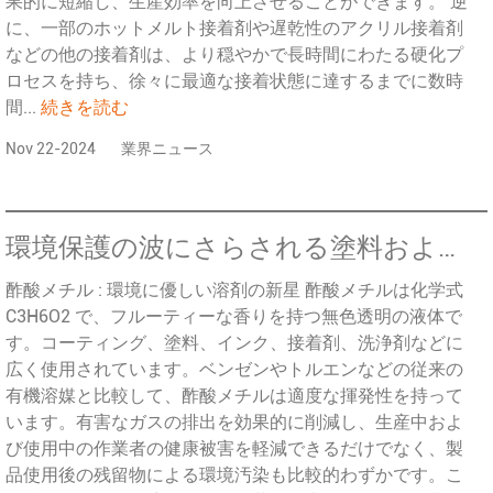
果的に短縮し、生産効率を向上させることができます。 逆
に、一部のホットメルト接着剤や遅乾性のアクリル接着剤
などの他の接着剤は、より穏やかで長時間にわたる硬化プ
ロセスを持ち、徐々に最適な接着状態に達するまでに数時
間...
続きを読む
Nov 22-2024
業界ニュース
環境保護の波にさらされる塗料およびワニス業界: 酢酸メチルのグリーントランスフォーメーション
酢酸メチル : 環境に優しい溶剤の新星 酢酸メチルは化学式
C3H6O2 で、フルーティーな香りを持つ無色透明の液体で
す。コーティング、塗料、インク、接着剤、洗浄剤などに
広く使用されています。ベンゼンやトルエンなどの従来の
有機溶媒と比較して、酢酸メチルは適度な揮発性を持って
います。有害なガスの排出を効果的に削減し、生産中およ
び使用中の作業者の健康被害を軽減できるだけでなく、製
品使用後の残留物による環境汚染も比較的わずかです。こ