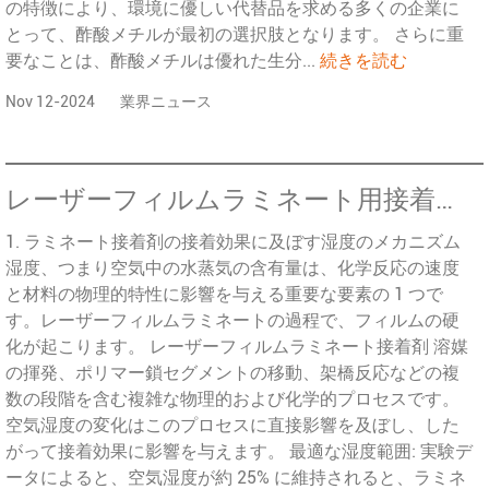
の特徴により、環境に優しい代替品を求める多くの企業に
とって、酢酸メチルが最初の選択肢となります。 さらに重
要なことは、酢酸メチルは優れた生分...
続きを読む
Nov 12-2024
業界ニュース
レーザーフィルムラミネート用接着剤の性能に対する湿度の主な影響と制御戦略
1. ラミネート接着剤の接着効果に及ぼす湿度のメカニズム
湿度、つまり空気中の水蒸気の含有量は、化学反応の速度
と材料の物理的特性に影響を与える重要な要素の 1 つで
す。レーザーフィルムラミネートの過程で、フィルムの硬
化が起こります。 レーザーフィルムラミネート接着剤 溶媒
の揮発、ポリマー鎖セグメントの移動、架橋反応などの複
数の段階を含む複雑な物理的および化学的プロセスです。
空気湿度の変化はこのプロセスに直接影響を及ぼし、した
がって接着効果に影響を与えます。 最適な湿度範囲: 実験デ
ータによると、空気湿度が約 25% に維持されると、ラミネ