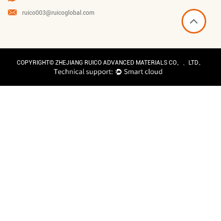
ruico003@ruicoglobal.com
COPYRIGHT©
ZHEJIANG RUICO ADVANCED MATERIALS CO。、LTD。