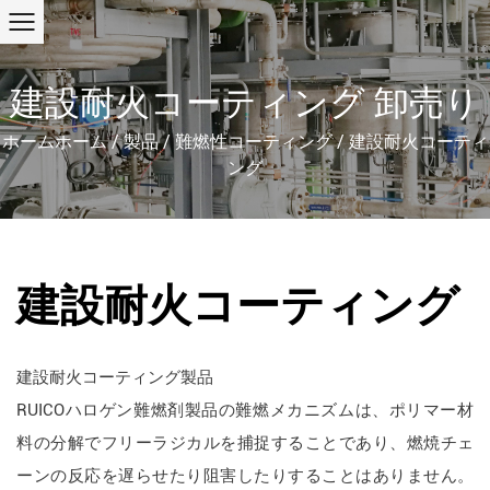
建設耐火コーティング 卸売り
ホームホーム
/
製品
/
難燃性コーティング
/
建設耐火コーティ
ング
建設耐火コーティング
建設耐火コーティング製品
RUICOハロゲン難燃剤製品の難燃メカニズムは、ポリマー材
料の分解でフリーラジカルを捕捉することであり、燃焼チェ
ーンの反応を遅らせたり阻害したりすることはありません。