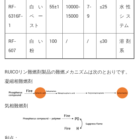
RF-
白い
55±1
10000-
7-
≤25
水性
6316F-
ペー
15000
9
シス
1
スト
テム
RF-
白い
100
/
/
≤30
溶剤
607
粉
系
RUICOリン難燃剤製品の難燃メカニズムは次のとおりです。
凝縮相難燃剤
気相難燃剤
利点：