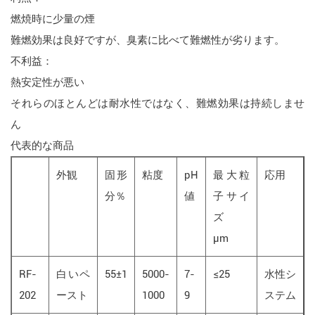
燃焼時に少量の煙
難燃効果は良好ですが、臭素に比べて難燃性が劣ります。
不利益：
熱安定性が悪い
それらのほとんどは耐水性ではなく、難燃効果は持続しませ
ん
代表的な商品
外観
固形
粘度
pH
最大粒
応用
分％
値
子サイ
ズ
μm
RF-
白いペ
55±1
5000-
7-
≤25
水性シ
202
ースト
1000
9
ステム