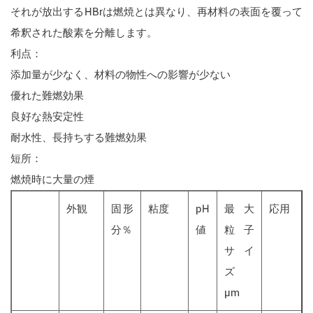
それが放出するHBrは燃焼とは異なり、再材料の表面を覆って
希釈された酸素を分離します。
利点：
添加量が少なく、材料の物性への影響が少ない
優れた難燃効果
良好な熱安定性
耐水性、長持ちする難燃効果
短所：
燃焼時に大量の煙
外観
固形
粘度
pH
最大
応用
分％
値
粒子
サイ
ズ
μm