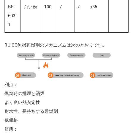
RF-
白い粉
100
/
/
≤35
603-
1
RUICO無機難燃剤のメカニズムは次のとおりです。
利点：
燃焼時の排煙と消煙
より良い熱安定性
耐水性、長持ちする難燃剤
低価格
短所：