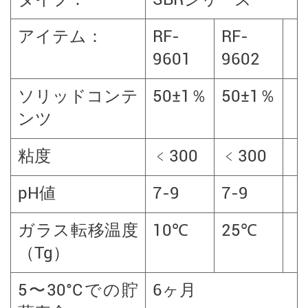
アイテム：
RF-
RF-
9601
9602
ソリッドコンテ
50±1％
50±1％
ンツ
粘度
﹤300
﹤300
pH値
7-9
7-9
ガラス転移温度
10℃
25℃
（Tg）
5〜30°Cでの貯
6ヶ月