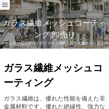
ガラス繊維メッシュコーティ
ング 卸売り
ホームホーム
/
製品
/
ポリマー
/
SBR
/
ガラス繊維メッシュコ
ーティング
ガラス繊維メッシュコ
ーティング
ガラス繊維は、優れた性能を備えた非
金属材料です。優れた絶縁性、強力な